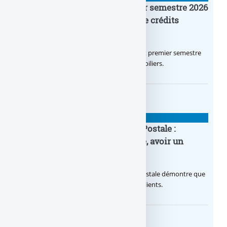
Crédit Agricole IDF : un premier semestre 2026
flamboyant, record d’encours de crédits
immobiliers octroyés
Le Crédit Agricole IDF a réalisé un excellent premier semestre
2026, via un octroi massif de crédits immobiliers.
BANQUE : ACTUALITÉS
20e anniversaire de la Banque Postale :
nouvelle campagne publicitaire, avoir un
temps d’avance
Avec sa nouvelle campagne, La Banque Postale démontre que
sa citoyenneté crée de la valeur pour ses clients.