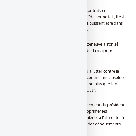
"S’il y a aussi un argument de gestion des contrats en
déshérence" et si le rapporteur général est "de bonne foi", il est
"important qu’y compris les petits contrats puissent être dans
ce fichier", a renchéri l’UMP Hervé Mariton.
Le ministre délégué du Budget Bernard Cazeneuve a ironisé :
"Vous venez par votre manoeuvre de souder la majorité
autour du gouvernement".
Affirmant que "le gouvernement est résolu à lutter contre la
fraude" et que "ce fichier nous est apparu comme une absolue
nécessité", il a considéré qu’"il ne faut pas non plus que l’on
crée le sentiment que la suspicion est partout".
L’Assemblée avait rejeté plus tôt un amendement du président
de la commission des Finances visant à supprimer les
déclarations annuelles comme base du fichier et à l’alimenter à
partir des souscriptions ou des rachats ou des dénouements
de contrats d’assurance-vie.