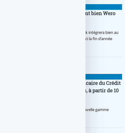
BANQUE : ACTUALITÉS
BoursoBank intègrera finalement bien Wero
dès la fin 2026
Après de multiples hésitations, Boursobank intégrera bien au
final la solution de virement SEPA Wero d’ici la fin d’année
2026.
BANQUE : ACTUALITÉS
Pro by CA : la nouvelle offre bancaire du Crédit
Agricole pour les entrepreneurs, à partir de 10
euros par mois
Le Crédit Agricole lance Pro by CA, une nouvelle gamme
d’offres bancaires pour les Pros.