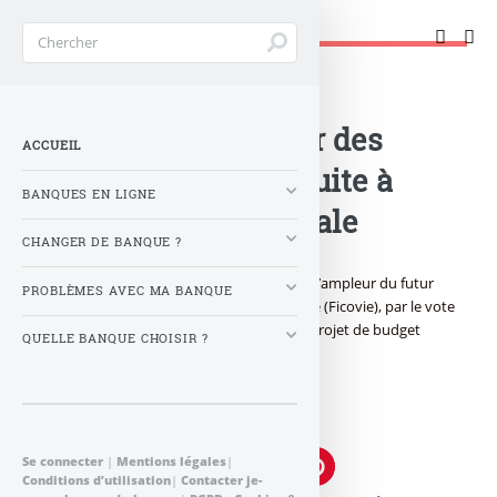
Changer de banque !
Accueil
>
Banque : Actualités
>
L’ampleur du fichier des
ACCUEIL
assurances-vie réduite à
BANQUES EN LIGNE
l’Assemblée nationale
CHANGER DE BANQUE ?
L’Assemblée nationale a réduit mardi soir l’ampleur du futur
PROBLÈMES AVEC MA BANQUE
fichier central des contrats d’assurance-vie (Ficovie), par le vote
d’un amendement du gouvernement au projet de budget
QUELLE BANQUE CHOISIR ?
rectificatif 2013.
Publié le
mercredi 18 décembre 2013
par
FranceTransactions.com
à 0 h 0
Se connecter
|
Mentions légales
|
Conditions d’utilisation
|
Contacter je-