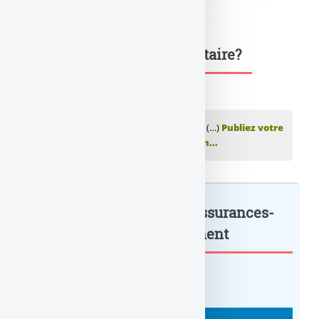
didim escort
,
marmaris escort
,
didim escort bayan
,
marmaris escort
bayan
,
didim escort bayanlar
,
marmaris escort bayanlar
Une question, un commentaire?
💬 Réagir à cet article L'ampleur du fichier (…)
Publiez votre
commentaire ou posez votre question...
L’ampleur du fichier des assurances-
vie réduite... : à lire également
BANQUE : ACTUALITÉS