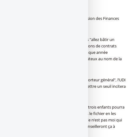
constitués de petites sommes".
A l’inverse, le président UMP de la commission des Finances
Gilles Carrez a soutenu le gouvernement.
Sans cet "amendement de bon sens", vous "allez bâtir un
fichier absolument monstrueux de 10 millions de contrats
d’assurance-vie avec des mouvements chaque année
impossibles à suivre" et "extrêmement coûteux au nom de la
lutte contre la fraude fiscale", a-t-il affirmé.
"Pour une fois plutôt d’accord avec le rapporteur général", l’UDI
Charles de Courson a pronostiqué que "mettre un seuil incitera
à des contournements".
Par exemple, a-t-il ajouté, une famille avec trois enfants pourra
détenir cinq contrats non répertoriés dans le fichier en les
maintenant sous le seuil de 7.500 euros. "Ce n’est pas moi qui
ai mauvais esprit mais les assureurs qui conseilleront ça à
chaque famille", a glissé M. de Courson.