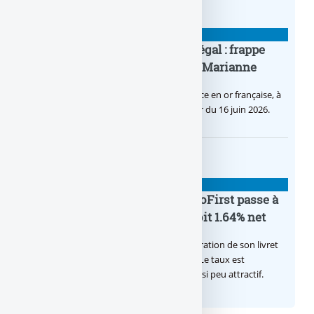
BANQUE : ACTUALITÉS
Pièce en OR française à cours légal : frappe
inaugurale du nouveau Bullion, Marianne
C’est une petite révolution, la nouvelle pièce en or française, à
cours légal, sera commercialisée à compter du 16 juin 2026.
BANQUE : ACTUALITÉS
Le taux du livret épargne BoursoFirst passe à
2.40% brut jusqu’à la fin 2026, soit 1.64% net
Boursobank augmente le taux de rémunération de son livret
épargne réservé à ses clients BoursoFirst. Le taux est
désormais est de 2.40% brut. Toujours aussi peu attractif.