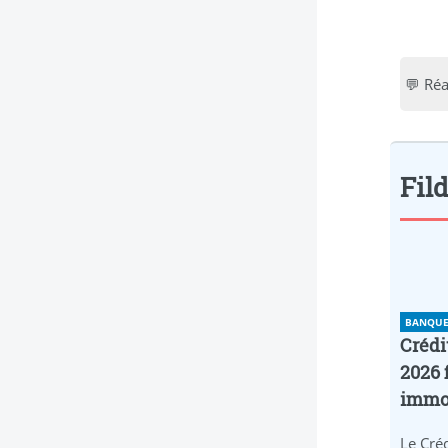
💬 Réa
Fild
BANQUE 
Crédi
2026 
immob
Le Créd