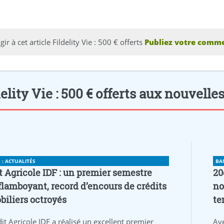
gir à cet article Fildelity Vie : 500 € offerts
Publiez votre comme
elity Vie : 500 € offerts aux nouvelles.
: ACTUALITÉS
BA
t Agricole IDF : un premier semestre
20
flamboyant, record d’encours de crédits
no
iliers octroyés
te
it Agricole IDF a réalisé un excellent premier
Av