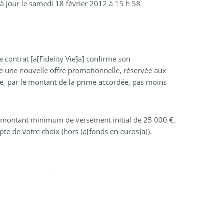
à jour le
samedi 18 février 2012 à 15 h 58
 contrat [a[Fidelity Vie]a] confirme son
ose une nouvelle offre promotionnelle, réservée aux
ée, par le montant de la prime accordée, pas moins
, montant minimum de versement initial de 25 000 €,
pte de votre choix (hors [a[fonds en euros]a]).
,
marmaris escort bayanlar