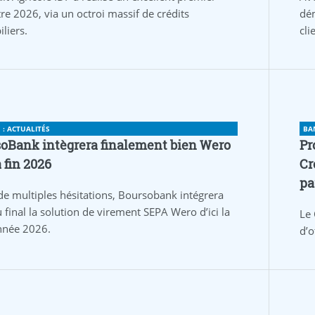
re 2026, via un octroi massif de crédits
dém
liers.
cli
: ACTUALITÉS
BA
oBank intègrera finalement bien Wero
Pr
a fin 2026
Cr
pa
de multiples hésitations, Boursobank intégrera
 final la solution de virement SEPA Wero d’ici la
Le 
année 2026.
d’o