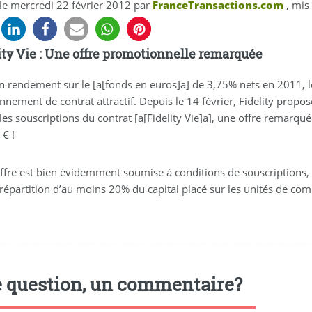
 le
mercredi 22 février 2012
par
FranceTransactions.com
, mis 
ity Vie : Une offre promotionnelle remarquée
n rendement sur le [a[fonds en euros]a] de 3,75% nets en 2011, le
nnement de contrat attractif. Depuis le 14 février, Fidelity prop
les souscriptions du contrat [a[Fidelity Vie]a], une offre remarqu
 € !
offre est bien évidemment soumise à conditions de souscriptions
répartition d’au moins 20% du capital placé sur les unités de com
ort
,
marmaris escort
,
didim escort bayan
,
marmaris escort bayan
,
didim escort bayanlar
 question, un commentaire?