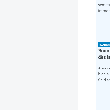
semest
immobi
BANQUE 
Bours
dès l
Après 
bien au
fin d’