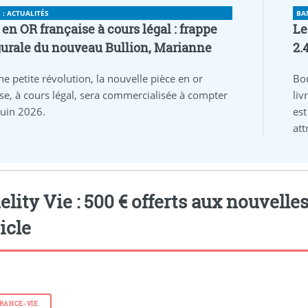
: ACTUALITÉS
BA
 en OR française à cours légal : frappe
Le
urale du nouveau Bullion, Marianne
2.
ne petite révolution, la nouvelle pièce en or
Bo
ise, à cours légal, sera commercialisée à compter
liv
juin 2026.
est
att
elity Vie : 500 € offerts aux nouvelles.
ticle
RANCE-VIE