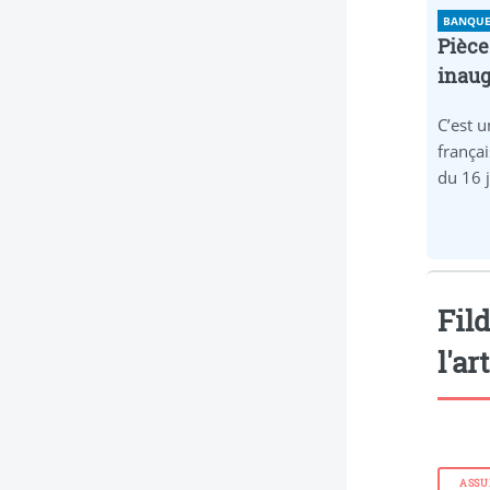
BANQUE 
Pièce
inaug
C’est u
frança
du 16 
Fild
l'ar
ASSU