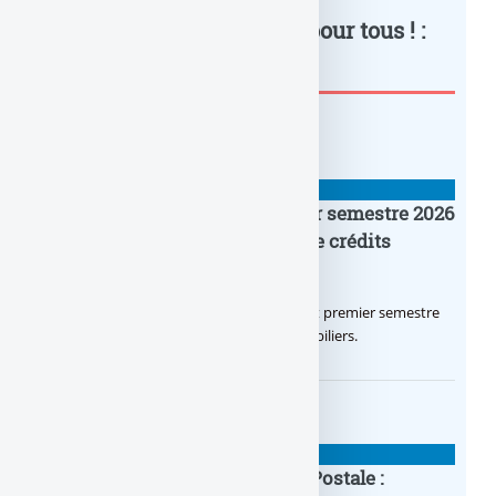
FBF : Convention AERAS pour tous ! :
à lire également
BANQUE : ACTUALITÉS
Crédit Agricole IDF : un premier semestre 2026
flamboyant, record d’encours de crédits
immobiliers octroyés
Le Crédit Agricole IDF a réalisé un excellent premier semestre
2026, via un octroi massif de crédits immobiliers.
BANQUE : ACTUALITÉS
20e anniversaire de la Banque Postale :