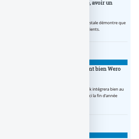
nouvelle campagne publicitaire, avoir un
temps d’avance
Avec sa nouvelle campagne, La Banque Postale démontre que
sa citoyenneté crée de la valeur pour ses clients.
BANQUE : ACTUALITÉS
BoursoBank intègrera finalement bien Wero
dès la fin 2026
Après de multiples hésitations, Boursobank intégrera bien au
final la solution de virement SEPA Wero d’ici la fin d’année
2026.
BANQUE : ACTUALITÉS