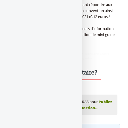
–
Mise en place près de 400 référents pouvant répondre aux
questions des personnes concernées par la convention ainsi
qu’un serveur vocal ouvert 7j/7 : 0 821 221 021 (0,12 euros /
min).
–
Diffusion de plusieurs millions de documents d’information
sur la convention AERAS (dont plus d’un million de mini-guides
« les clés de la banque »).)]
Source : CP FBF
didim escort
,
marmaris escort
,
didim escort bayan
,
marmaris escort
bayan
,
didim escort bayanlar
,
marmaris escort bayanlar
Une question, un commentaire?
💬 Réagir à cet article FBF : Convention AERAS pour
Publiez
votre commentaire ou posez votre question...