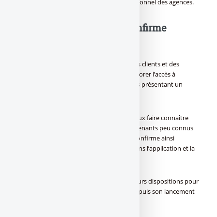
mise en évidence pour les clients et le personnel des agences.
FBF confirme
l’initiative bancaire
L’objectif est de renforcer l’information des clients et des
conseillers sur ce dispositif qui vise à améliorer l’accès à
l’assurance et au crédit pour les personnes présentant un
risque aggravé de santé.
L’affichette permettra notamment de mieux faire connaître
l’existence des référents AERAS, des intervenants peu connus
du public et des réseaux. Cette initiative confirme ainsi
l’engagement de la profession bancaire dans l’application et la
valorisation de la Convention AERAS.
[(Les banques ont en effet déjà pris plusieurs dispositions pour
diffuser l’information sur la convention depuis son lancement
en 2007 :