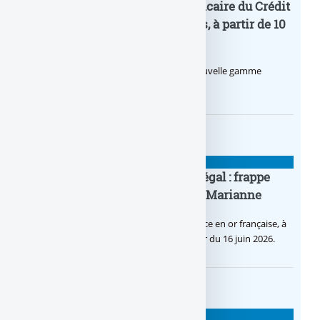
Pro by CA : la nouvelle offre bancaire du Crédit
Agricole pour les entrepreneurs, à partir de 10
euros par mois
Le Crédit Agricole lance Pro by CA, une nouvelle gamme
d’offres bancaires pour les Pros.
BANQUE : ACTUALITÉS
Pièce en OR française à cours légal : frappe
inaugurale du nouveau Bullion, Marianne
C’est une petite révolution, la nouvelle pièce en or française, à
cours légal, sera commercialisée à compter du 16 juin 2026.
BANQUE : ACTUALITÉS