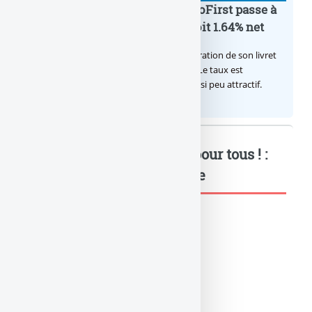
Le taux du livret épargne BoursoFirst passe à
2.40% brut jusqu’à la fin 2026, soit 1.64% net
Boursobank augmente le taux de rémunération de son livret
épargne réservé à ses clients BoursoFirst. Le taux est
désormais est de 2.40% brut. Toujours aussi peu attractif.
FBF : Convention AERAS pour tous ! :
Mots-clés relatifs à l'article
BANQUE-ASSURANCE
CRÉDIT BANQUE
FINANCEMENT BANQUE